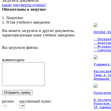
Загрузить документы
какие документы нужны?
Обязательны к загрузке:
1. Лицензии
2. Устав учебного заведения
Вы можете загрузить и другие документы,
RUSOGE.R
характеризующие ваше учебное заведение.
- Проверк
- Адаптац
- Мгновен
Вы загрузили файлы:
- Симуля
комментарии
Учащимся
Расписан
Темы и ти
Домашние
Отправить заявку
Родителя
В послед
регион
населённый пункт
Родители
IP камер