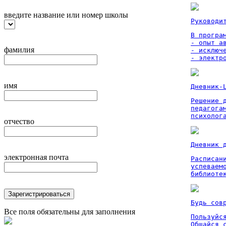
введите название или номер школы
Руководи
В програм
- опыт а
фамилия
- исключ
- электр
имя
Дневник-
Решение 
педагога
психолог
отчество
Дневник 
электронная почта
Расписан
успеваем
библиоте
Зарегистрироваться
Будь сов
Все поля обязательны для заполнения
Пользуйся
Общайся 