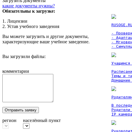
Загрузить документы
какие документы нужны?
Обязательны к загрузке:
1. Лицензии
RUSOGE.R
2. Устав учебного заведения
- Проверк
Вы можете загрузить и другие документы,
- Адаптац
характеризующие ваше учебное заведение.
- Мгновен
- Симуля
Вы загрузили файлы:
Учащимся
комментарии
Расписан
Темы и ти
Домашние
Родителя
В послед
Родители
Отправить заявку
IP камер
регион
населённый пункт
Руководи