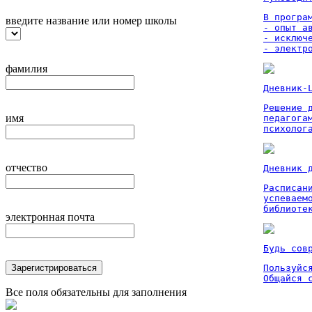
В програм
введите название или номер школы
- опыт а
- исключ
- электр
фамилия
Дневник-
Решение 
имя
педагога
психолог
отчество
Дневник 
Расписан
успеваем
библиоте
электронная почта
Будь сов
Зарегистрироваться
Пользуйся
Общайся 
Все поля обязательны для заполнения