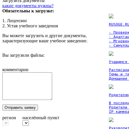
Загрузить документы
какие документы нужны?
Обязательны к загрузке:
1. Лицензии
RUSOGE.R
2. Устав учебного заведения
- Проверк
Вы можете загрузить и другие документы,
- Адаптац
характеризующие ваше учебное заведение.
- Мгновен
- Симуля
Вы загрузили файлы:
Учащимся
комментарии
Расписан
Темы и ти
Домашние
Родителя
В послед
Родители
Отправить заявку
IP камер
регион
населённый пункт
Руководи