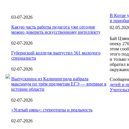
В Китае 
03-07-2026
и приобщ
Какую часть работы педагога уже сегодня
02.05.202
можно доверить искусственному интеллекту
Бай Цзянь
02-07-2026
опеку 27
этом сооб
Губернский колледж выпустил 561 молодого
этого под
специалиста
и только
обратил 
02-07-2026
окружающи
Выпускница из Калининграда набрала
Сообщен
максимум по трём предметам ЕГЭ — впервые в
детей и 
истории области
Учительск
02-07-2026
«Усатый нянь»: стереотипы и реальность
02-07-2026