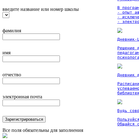
В програм
введите название или номер школы
- опыт а
- исключ
- электр
фамилия
Дневник-
Решение 
имя
педагога
психолог
отчество
Дневник 
Расписан
успеваем
библиоте
электронная почта
Будь сов
Зарегистрироваться
Пользуйся
Общайся 
Все поля обязательны для заполнения