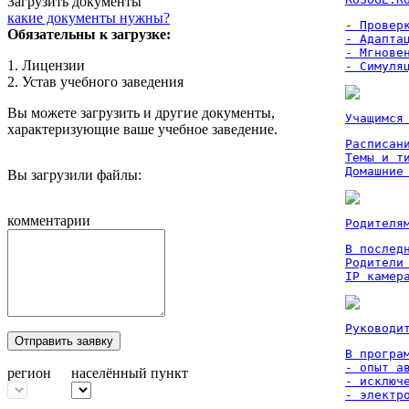
Загрузить документы
какие документы нужны?
- Проверк
Обязательны к загрузке:
- Адаптац
- Мгновен
1. Лицензии
- Симуля
2. Устав учебного заведения
Вы можете загрузить и другие документы,
Учащимся
характеризующие ваше учебное заведение.
Расписан
Темы и ти
Домашние
Вы загрузили файлы:
комментарии
Родителя
В послед
Родители
IP камер
Руководи
Отправить заявку
В програм
- опыт а
регион
населённый пункт
- исключ
- электр