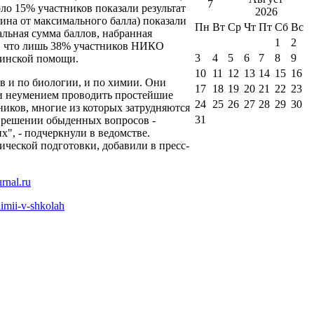
7
оло 15% участников показали результат
2026
ина от максимального балла) показали
Пн
Вт
Ср
Чт
Пт
Сб
Вс
альная сумма баллов, набранная
1
2
и, что лишь 38% участников НИКО
3
4
5
6
7
8
9
цинской помощи.
10
11
12
13
14
15
16
в и по биологии, и по химии. Они
17
18
19
20
21
22
23
 и неумением проводить простейшие
24
25
26
27
28
29
30
иков, многие из которых затрудняются
31
 решении обыденных вопросов -
х", - подчеркнули в ведомстве.
ической подготовки, добавили в пресс-
himii-v-shkolah