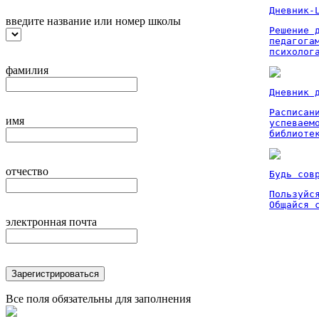
Дневник-
введите название или номер школы
Решение 
педагога
психолог
фамилия
Дневник 
Расписан
имя
успеваем
библиоте
отчество
Будь сов
Пользуйся
Общайся 
электронная почта
Зарегистрироваться
Все поля обязательны для заполнения