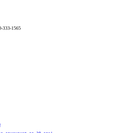
0-333-1565
U