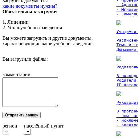
Загрузить документы
- Проверк
- Адаптац
какие документы нужны?
- Мгновен
Обязательны к загрузке:
- Симуля
1. Лицензии
2. Устав учебного заведения
Учащимся
Вы можете загрузить и другие документы,
Расписан
характеризующие ваше учебное заведение.
Темы и ти
Домашние
Вы загрузили файлы:
Родителя
комментарии
В послед
Родители
IP камер
Руководи
В програм
Отправить заявку
- опыт а
- исключ
- электр
регион
населённый пункт