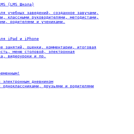
LMS (LMS Школа)
для учебных заведений, созданное завучами,

ми, классными руководителями, методистами,

ами, родителями и учениками.
для iPad и iPhone
ие занятий, оценки, комментарии, итоговая

ость, меню столовой, электронная

ка, видеоуроки и пр.
ременным!
 электронным дневником

с одноклассниками, друзьями и родителями