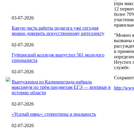
(при мак
12 первич
более 70%
03-07-2026
участник
правильн
Какую часть работы педагога уже сегодня
можно доверить искусственному интеллекту
"Можно к
вызваны 
02-07-2026
рассужде
в примен
Губернский колледж выпустил 561 молодого
определен
специалиста
Неуспех п
службе.
02-07-2026
Сохранит
Выпускница из Калининграда набрала
максимум по трём предметам ЕГЭ — впервые в
http://www
истории области
02-07-2026
«Усатый нянь»: стереотипы и реальность
02-07-2026