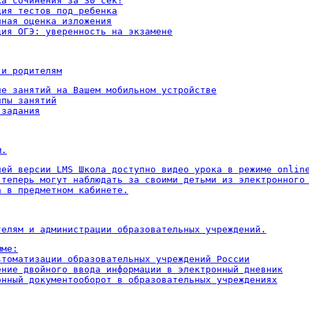
а сочинения за 30 сек!

ия тестов под ребенка

ная оценка изложения

ция ОГЭ: уверенность на экзамене
 и родителям
ие занятий на Вашем мобильном устройстве

пы занятий

 задания
м.
ней версии LMS Школа доступно видео урока в режиме online
 теперь могут наблюдать за своими детьми из электронного 
а в предметном кабинете.
телям и администрации образовательных учреждений.
ме:

втоматизации образовательных учреждений России

ение двойного ввода информации в электронный дневник

онный документооборот в образовательных учреждениях