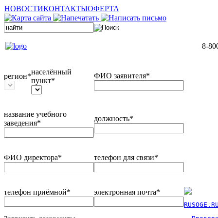
НОВОСТИ
КОНТАКТЫ
ОФЕРТА
8-80
населённый
ФИО заявителя*
регион*
пункт*
название учебного
должность*
заведения*
ФИО директора*
телефон для связи*
телефон приёмной*
электронная почта*
RUSOGE.R