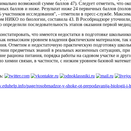
симально возможной сумме баллов 47).
Следует отметить, что ок
ных баллов и ниже. Результат ниже 24 первичных баллов (полов
 участников исследования", - отметили в пресс-службе. Максим
ом НИКО по биологии, составила 43. В Рособрнадзоре уточнил
о определили последовательность этапов оказания первой меди
онстатировать, что имеются недостатки в подготовке школьнико
как невысоким уровнем владения фактическим материалом, так
ния. Отметим и недостаточную практическую подготовку школьн
ении предметных знаний в реальных жизненных ситуациях, при
ие рациона питания, порядка работы на садовом участке и други
о химии связан, в частности, с низким уровнем базовой математ
ь:
.eduhelp.info/page/rosobrnadzor-v-shoke-ot-prepodavanija-biologii-i-