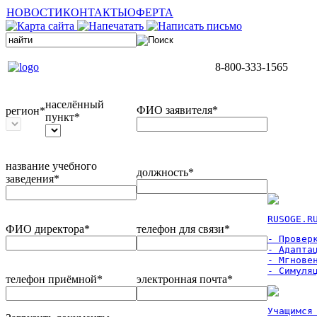
НОВОСТИ
КОНТАКТЫ
ОФЕРТА
8-800-333-1565
населённый
ФИО заявителя*
регион*
пункт*
название учебного
должность*
заведения*
RUSOGE.R
ФИО директора*
телефон для связи*
- Проверк
- Адаптац
- Мгновен
- Симуля
телефон приёмной*
электронная почта*
Учащимся