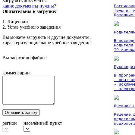
Загрузить документы
какие документы нужны?
Расписан
Темы и ти
Обязательны к загрузке:
Домашние
1. Лицензии
2. Устав учебного заведения
Родителя
Вы можете загрузить и другие документы,
В послед
характеризующие ваше учебное заведение.
Родители
IP камер
Вы загрузили файлы:
Руководи
комментарии
В програм
- опыт а
- исключ
- электр
Дневник-
Отправить заявку
Решение 
педагога
регион
населённый пункт
психолог