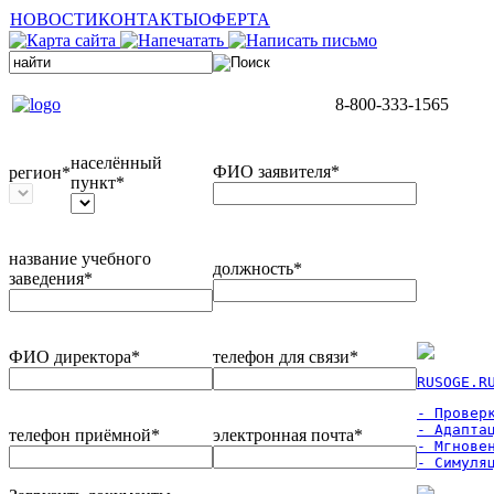
НОВОСТИ
КОНТАКТЫ
ОФЕРТА
8-800-333-1565
населённый
ФИО заявителя*
регион*
пункт*
название учебного
должность*
заведения*
ФИО директора*
телефон для связи*
RUSOGE.R
- Проверк
- Адаптац
телефон приёмной*
электронная почта*
- Мгновен
- Симуля