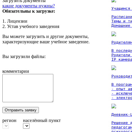
Загрузить документы
какие документы нужны?
Учащимся
Обязательны к загрузке:
Расписан
1. Лицензии
Темы и ти
Домашние
2. Устав учебного заведения
Вы можете загрузить и другие документы,
характеризующие ваше учебное заведение.
Родителя
В послед
Родители
Вы загрузили файлы:
IP камер
комментарии
Руководи
В програм
- опыт а
- исключ
- электр
Отправить заявку
Дневник-
регион
населённый пункт
Решение 
педагога
психолог