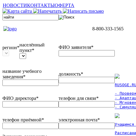
НОВОСТИ
КОНТАКТЫ
ОФЕРТА
8-800-333-1565
населённый
ФИО заявителя*
регион*
пункт*
название учебного
должность*
заведения*
RUSOGE.R
- Проверк
ФИО директора*
телефон для связи*
- Адаптац
- Мгновен
- Симуля
телефон приёмной*
электронная почта*
Учащимся
Расписан