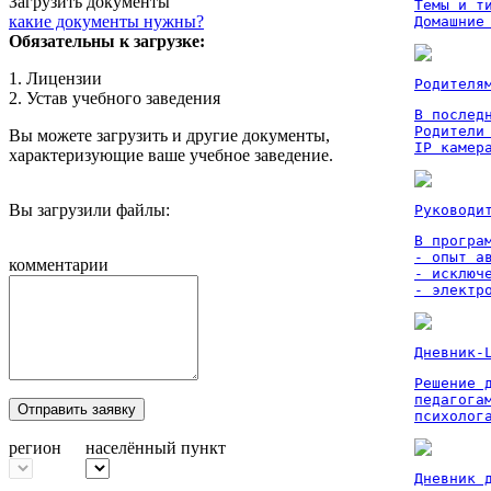
Загрузить документы
Темы и ти
какие документы нужны?
Домашние
Обязательны к загрузке:
1. Лицензии
Родителя
2. Устав учебного заведения
В послед
Родители
Вы можете загрузить и другие документы,
IP камер
характеризующие ваше учебное заведение.
Вы загрузили файлы:
Руководи
В програм
- опыт а
комментарии
- исключ
- электр
Дневник-
Решение 
педагога
Отправить заявку
психолог
регион
населённый пункт
Дневник 