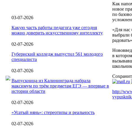
Как напом
новое пр
по базов
03-07-2026
усложнен
Какую часть работы педагога уже сегодня
«Для нас
можно доверить искусственному интеллекту
выбрали 
радовать»
02-07-2026
Нововведе
Губернский колледж выпустил 561 молодого
в котором
специалиста
вызывавш
школьник
02-07-2026
Сохранит
Выпускница из Калининграда набрала
максимум по трём предметам ЕГЭ — впервые в
истории области
http://ww
vypusknik
02-07-2026
«Усатый нянь»: стереотипы и реальность
02-07-2026