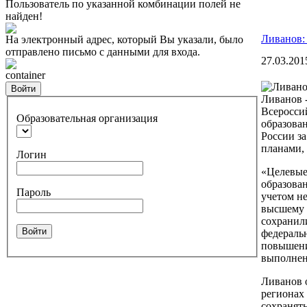
Пользователь по указанной комбинации полей не
найден!
Ливанов:
На электронный адрес, который Вы указали, было
отправлено письмо с данными для входа.
27.03.201
container
Войти
Ливанов 
Всеросси
Образовательная организация
образован
России за
планами,
Логин
«Целевые 
образован
Пароль
учетом н
высшему 
сохранил
Войти
федеральн
повышени
выполнен
Ливанов о
регионах
сохранят