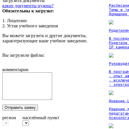
Загрузить документы
какие документы нужны?
Расписан
Темы и ти
Обязательны к загрузке:
Домашние
1. Лицензии
2. Устав учебного заведения
Родителя
Вы можете загрузить и другие документы,
В послед
характеризующие ваше учебное заведение.
Родители
IP камер
Вы загрузили файлы:
Руководи
комментарии
В програм
- опыт а
- исключ
- электр
Дневник-
Отправить заявку
Решение 
педагога
регион
населённый пункт
психолог