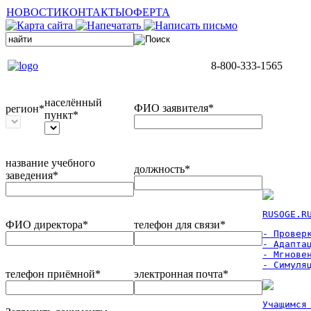
НОВОСТИ
КОНТАКТЫ
ОФЕРТА
8-800-333-1565
населённый
ФИО заявителя*
регион*
пункт*
название учебного
должность*
заведения*
RUSOGE.R
ФИО директора*
телефон для связи*
- Проверк
- Адаптац
- Мгновен
- Симуля
телефон приёмной*
электронная почта*
Учащимся