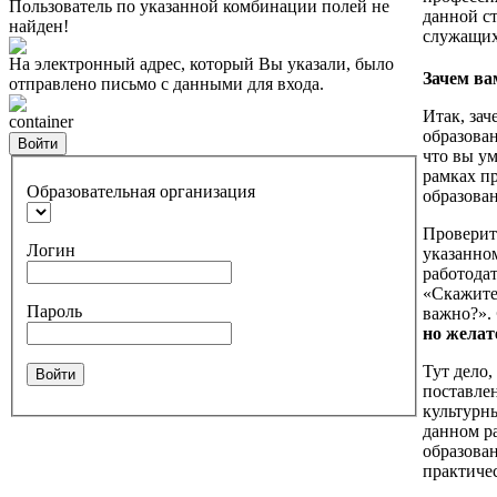
Пользователь по указанной комбинации полей не
данной ст
найден!
служащих 
На электронный адрес, который Вы указали, было
Зачем ва
отправлено письмо с данными для входа.
Итак, за
container
образован
Войти
что вы ум
рамках п
Образовательная организация
образован
Проверить
Логин
указанном
работода
«Скажите
Пароль
важно?».
но желат
Тут дело,
Войти
поставле
культурны
данном р
образован
практичес