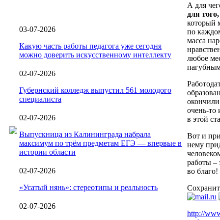
А для че
для того
который м
03-07-2026
по каждо
масса нар
Какую часть работы педагога уже сегодня
нравствен
можно доверить искусственному интеллекту
любое ме
пагубным
02-07-2026
Работодат
Губернский колледж выпустил 561 молодого
образован
специалиста
окончили
очень-то 
02-07-2026
в этой ст
Выпускница из Калининграда набрала
Вот и при
максимум по трём предметам ЕГЭ — впервые в
нему прид
истории области
человеко
работы – 
02-07-2026
во благо!
«Усатый нянь»: стереотипы и реальность
Сохранит
02-07-2026
http://www