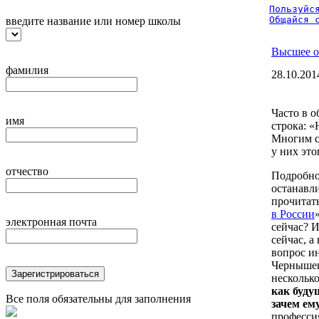
Пользуйся
Общайся 
введите название или номер школы
Высшее о
фамилия
28.10.201
Часто в о
имя
строка: «
Многим со
у них это
отчество
Подробно
останавли
прочитать
в России
электронная почта
сейчас? И
сейчас, а
вопрос и
Чернышев
Зарегистрироваться
нескольк
как буду
Все поля обязательны для заполнения
зачем ем
профессия