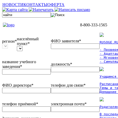
НОВОСТИ
КОНТАКТЫ
ОФЕРТА
8-800-333-1565
населённый
ФИО заявителя*
регион*
RUSOGE.R
пункт*
- Проверк
- Адаптац
- Мгновен
название учебного
- Симуля
должность*
заведения*
Учащимся
Расписан
ФИО директора*
телефон для связи*
Темы и ти
Домашние
телефон приёмной*
электронная почта*
Родителя
В послед