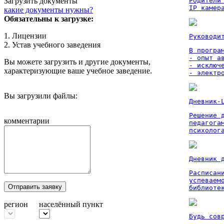
Загрузить документы
Родители
IP камер
какие документы нужны?
Обязательны к загрузке:
1. Лицензии
Руководи
2. Устав учебного заведения
В програм
- опыт а
Вы можете загрузить и другие документы,
- исключ
характеризующие ваше учебное заведение.
- электр
Вы загрузили файлы:
Дневник-
Решение 
комментарии
педагога
психолог
Дневник 
Расписан
успеваем
Отправить заявку
библиоте
регион
населённый пункт
Будь сов