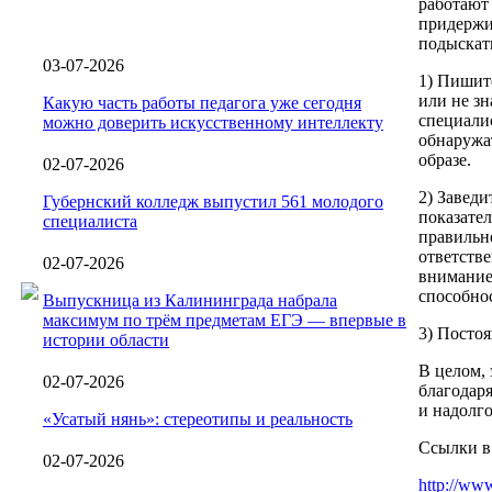
работают
придержи
подыскать
03-07-2026
1) Пишите
или не зн
Какую часть работы педагога уже сегодня
специалис
можно доверить искусственному интеллекту
обнаружа
образе.
02-07-2026
2) Заведи
Губернский колледж выпустил 561 молодого
показател
специалиста
правильно
ответств
02-07-2026
внимание
способно
Выпускница из Калининграда набрала
максимум по трём предметам ЕГЭ — впервые в
3) Постоя
истории области
В целом,
02-07-2026
благодар
и надолго
«Усатый нянь»: стереотипы и реальность
Ссылки в
02-07-2026
http://www