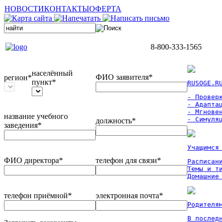
НОВОСТИ
КОНТАКТЫ
ОФЕРТА
8-800-333-1565
населённый
ФИО заявителя*
регион*
пункт*
RUSOGE.R
- Проверк
- Адаптац
- Мгновен
название учебного
- Симуля
должность*
заведения*
Учащимся
ФИО директора*
телефон для связи*
Расписан
Темы и ти
Домашние
телефон приёмной*
электронная почта*
Родителя
В послед