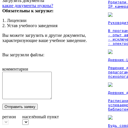
Загрузить документы
Родители
какие документы нужны?
IP камер
Обязательны к загрузке:
1. Лицензии
Руководи
2. Устав учебного заведения
В програм
Вы можете загрузить и другие документы,
- опыт а
- исключ
характеризующие ваше учебное заведение.
- электр
Вы загрузили файлы:
Дневник-
Решение 
комментарии
педагога
психолог
Дневник 
Расписан
успеваем
Отправить заявку
библиоте
регион
населённый пункт
Будь сов