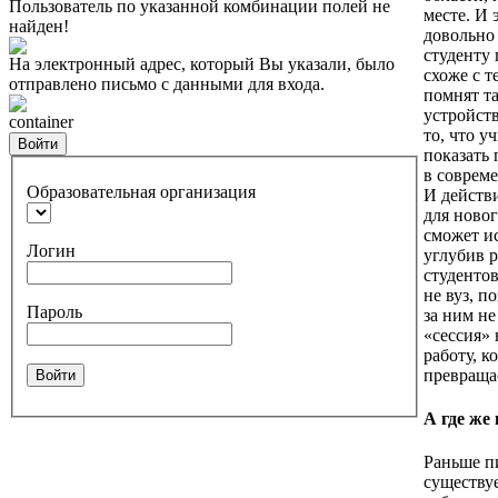
Пользователь по указанной комбинации полей не
месте. И 
найден!
довольно
студенту 
На электронный адрес, который Вы указали, было
схоже с т
отправлено письмо с данными для входа.
помнят та
устройств
container
то, что у
Войти
показать 
в совреме
Образовательная организация
И действи
для ново
сможет и
Логин
углубив 
студентов
не вуз, п
Пароль
за ним не
«сессия» 
работу, к
превращае
Войти
А где же
Раньше пи
существу