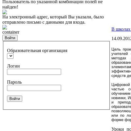
Пользователь по указанной комбинации полей не
найден!
На электронный адрес, который Вы указали, было
отправлено письмо с данными для входа.
В школах
container
Войти
14.09.201
Цель прое
Образовательная организация
учителей 
методах 
образован
Логин
элемент
эффектив
средств д
Пароль
Цифровой 
частью с
обучени
новинки, И
Войти
и препо
образова
позволяющ
или по ло
форме фор
Уроки по