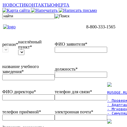
НОВОСТИ
КОНТАКТЫ
ОФЕРТА
8-800-333-1565
населённый
ФИО заявителя*
регион*
пункт*
название учебного
должность*
заведения*
ФИО директора*
телефон для связи*
RUSOGE.R
- Проверк
- Адаптац
- Мгновен
телефон приёмной*
электронная почта*
- Симуля