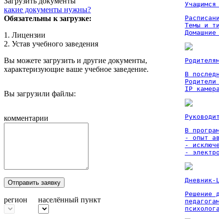
Загрузить документы
Учащимся
какие документы нужны?
Обязательны к загрузке:
Расписан
Темы и ти
Домашние
1. Лицензии
2. Устав учебного заведения
Вы можете загрузить и другие документы,
Родителя
характеризующие ваше учебное заведение.
В послед
Родители
IP камер
Вы загрузили файлы:
Руководи
комментарии
В програм
- опыт а
- исключ
- электр
Дневник-
Отправить заявку
Решение 
регион
населённый пункт
педагога
психолог