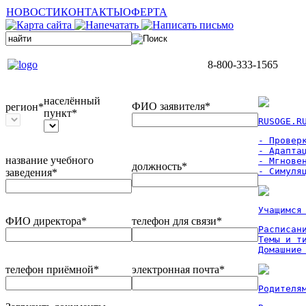
НОВОСТИ
КОНТАКТЫ
ОФЕРТА
8-800-333-1565
населённый
ФИО заявителя*
регион*
пункт*
RUSOGE.R
- Проверк
- Адаптац
название учебного
- Мгновен
должность*
- Симуля
заведения*
Учащимся
ФИО директора*
телефон для связи*
Расписан
Темы и ти
Домашние
телефон приёмной*
электронная почта*
Родителя