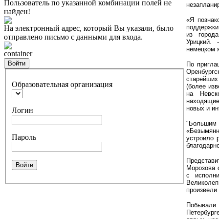
Пользователь по указанной комбинации полей не
незаплани
найден!
«Я познак
поддержки
На электронный адрес, который Вы указали, было
из города
отправлено письмо с данными для входа.
Урицкий.
немецком я
container
Войти
По пригла
Оренбургс
старейших
Образовательная организация
(более изв
на Невск
находящие
новых и ин
Логин
"Больши
«Безымянн
Пароль
устроило р
благодарн
Представ
Войти
Морозова 
с исполн
Великоле
произвели 
Побывали
Петербурге