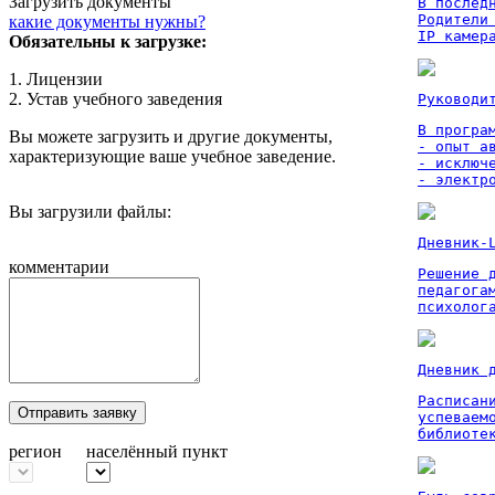
Загрузить документы
В послед
Родители
какие документы нужны?
IP камер
Обязательны к загрузке:
1. Лицензии
2. Устав учебного заведения
Руководи
В програм
Вы можете загрузить и другие документы,
- опыт а
характеризующие ваше учебное заведение.
- исключ
- электр
Вы загрузили файлы:
Дневник-
комментарии
Решение 
педагога
психолог
Дневник 
Расписан
Отправить заявку
успеваем
библиоте
регион
населённый пункт