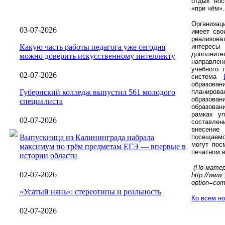
отдых нос
«при чём».
Организац
03-07-2026
имеет сво
реализова
Какую часть работы педагога уже сегодня
интересы
дополните
можно доверить искусственному интеллекту
направлен
учебного 
02-07-2026
система
образован
Губернский колледж выпустил 561 молодого
планиров
образован
специалиста
образован
рамках уп
02-07-2026
составлен
внесение
Выпускница из Калининграда набрала
посещаемо
могут пос
максимум по трём предметам ЕГЭ — впервые в
печатном в
истории области
(По мате
02-07-2026
http://www.
option=com
«Усатый нянь»: стереотипы и реальность
Ко всем н
02-07-2026