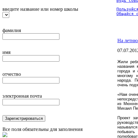
Будь сов
введите название или номер школы
Пользуйся
Общайся 
фамилия
На летню
07.07.201
имя
Жили ребя
названия 
города и 
отчество
многому 
народа. П
очень под
«Нам очен
электронная почта
непосредс
из Мюнхен
Михаил Пе
Проект за
Зарегистрироваться
руководст
назывался
Все поля обязательны для заполнения
побывать 
полюбов