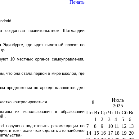
ndroid.
я созданная правительством Шотландии
 Эдинбурге, где идет пилотный проект по
чу.
зуют 10 местных органов самоуправления,
ом, что она стала первой в мире школой, где
ном предложении по аренде планшетов для
Июль
жестко контролироваться.
8
2025
ктивы их использования в образовании
Пн
Вт
Ср
Чт
Пт
Сб
Вс
ой».
1
2
3
4
5
6
and поручено подготовить рекомендации по
7
8
9
10
11
12
13
и, в том числе - как сделать это наиболее
14
15
16
17
18
19
20
вительства».