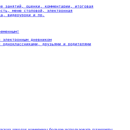
ие занятий, оценки, комментарии, итоговая

ость, меню столовой, электронная

ка, видеоуроки и пр.
ременным!
 электронным дневником

с одноклассниками, друзьями и родителями
дских школах намерены больше использовать планшеты