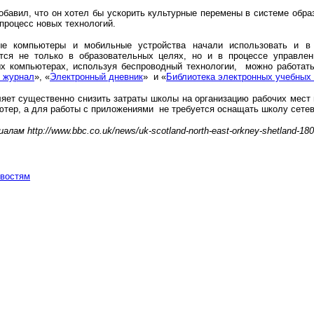
обавил, что он хотел бы ускорить культурные перемены в системе обр
процесс новых технологий.
ые компьютеры и мобильные устройства начали использовать и в
тся не только в образовательных целях, но и в процессе управле
х компьютерах, используя беспроводный технологии, можно работа
 журнал
», «
Электронный дневник
» и «
Библиотека электронных учебных
ляет существенно снизить затраты школы на организацию рабочих мест
ютер, а для работы c приложениями не требуется оснащать школу сете
алам http://www.bbc.co.uk/news/uk-scotland-north-east-orkney-shetland-18
овостям