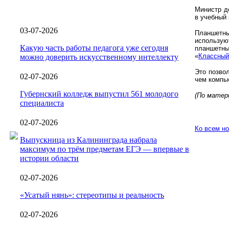
Министр д
в учебный 
03-07-2026
Планшетн
использую
Какую часть работы педагога уже сегодня
планшетны
«
Классный
можно доверить искусственному интеллекту
Это позво
02-07-2026
чем компь
Губернский колледж выпустил 561 молодого
(По матери
специалиста
02-07-2026
Ко всем н
Выпускница из Калининграда набрала
максимум по трём предметам ЕГЭ — впервые в
истории области
02-07-2026
«Усатый нянь»: стереотипы и реальность
02-07-2026