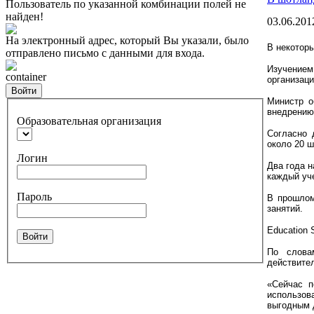
Пользователь по указанной комбинации полей не
найден!
03.06.201
На электронный адрес, который Вы указали, было
В некоторы
отправлено письмо с данными для входа.
Изучение
container
организаци
Войти
Министр о
внедрению
Образовательная организация
Согласно 
около 20 ш
Логин
Два года н
каждый уче
Пароль
В прошлом
занятий.
Education 
Войти
По слова
действител
«Сейчас п
использова
выгодным д