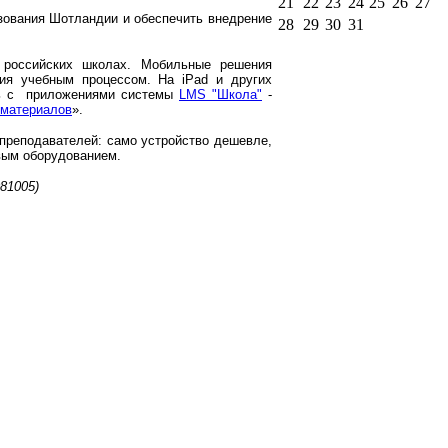
21
22
23
24
25
26
27
азования Шотландии и обеспечить внедрение
28
29
30
31
 российских школах. Мобильные решения
ния учебным процессом. На iPad и других
ть с приложениями системы
LMS "Школа"
-
 материалов
».
 преподавателей: само устройство дешевле,
вым оборудованием.
081005)