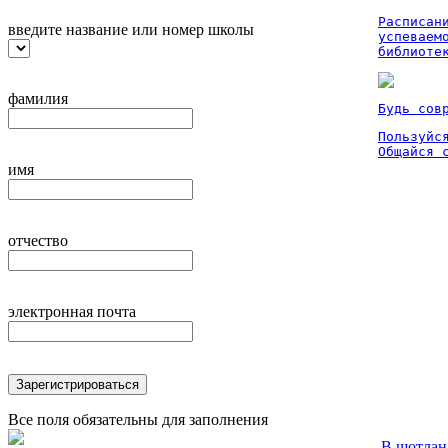
Расписан
введите название или номер школы
успеваем
библиоте
фамилия
Будь сов
Пользуйся
Общайся 
имя
отчество
электронная почта
Зарегистрироваться
Все поля обязательны для заполнения
В шотлан