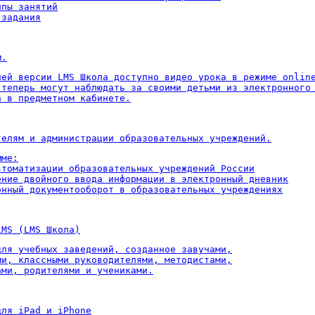
пы занятий

 задания
м.
ней версии LMS Школа доступно видео урока в режиме online
 теперь могут наблюдать за своими детьми из электронного 
а в предметном кабинете.
телям и администрации образовательных учреждений.
ме:

втоматизации образовательных учреждений России

ение двойного ввода информации в электронный дневник

онный документооборот в образовательных учреждениях
LMS (LMS Школа)
для учебных заведений, созданное завучами,

ми, классными руководителями, методистами,

ами, родителями и учениками.
для iPad и iPhone