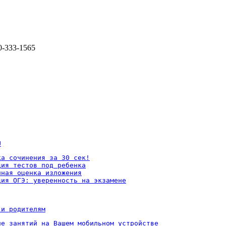
0-333-1565
U
а сочинения за 30 сек!

ия тестов под ребенка

ная оценка изложения

ция ОГЭ: уверенность на экзамене
 и родителям
ие занятий на Вашем мобильном устройстве
