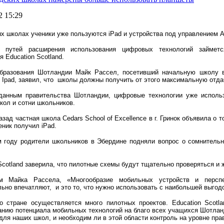
2 15:29
х школах ученики уже пользуются iPad и устройства под управлением A
м путей расширения использования цифровых технологий займетс
я Education Scotland.
бразования Шотландии Майк Рассел, посетивший начальную школу в
 Ipad, заявил, что школы должны получить от этого максимальную отда
данным правительства Шотландии, цифровые технологии уже исполь
кол и сотни школьников.
азад частная школа Cedars School of Excellence в г. Гринок объявила о т
ник получил iPad.
 году родители школьников в Эбердине подняли вопрос о сомнитель
Scotland заверила, что пилотные схемы будут тщательно проверяться и 
м Майка Рассела, «Многообразие мобильных устройств и перспе
ьно впечатляют, и это то, что нужно использовать с наибольшей выгод
о стране осуществляется много пилотных проектов. Education Scotl
нию потенциала мобильных технологий на благо всех учащихся Шотланди
ля наших школ, и необходим ли в этой области контроль на уровне пра