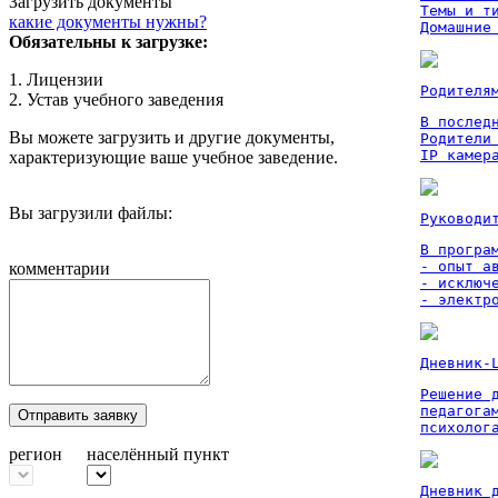
Загрузить документы
Темы и ти
какие документы нужны?
Домашние
Обязательны к загрузке:
1. Лицензии
Родителя
2. Устав учебного заведения
В послед
Вы можете загрузить и другие документы,
Родители
IP камер
характеризующие ваше учебное заведение.
Вы загрузили файлы:
Руководи
В програм
- опыт а
комментарии
- исключ
- электр
Дневник-
Решение 
педагога
Отправить заявку
психолог
регион
населённый пункт
Дневник 