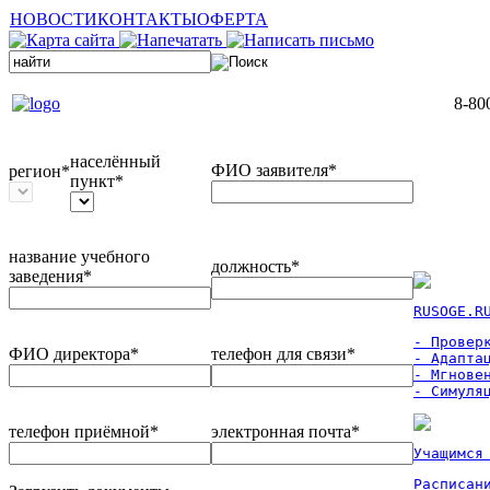
НОВОСТИ
КОНТАКТЫ
ОФЕРТА
8-80
населённый
ФИО заявителя*
регион*
пункт*
название учебного
должность*
заведения*
RUSOGE.R
- Проверк
ФИО директора*
телефон для связи*
- Адаптац
- Мгновен
- Симуля
телефон приёмной*
электронная почта*
Учащимся
Расписан