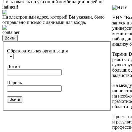
Пользователь по указанной комбинации полей не
найден!
На электронный адрес, который Вы указали, было
НИУ "Выс
отправлено письмо с данными для входа.
запуск пр
университ
container
компетенц
Войти
набор ди
анализу 
Образовательная организация
Термин Da
работы с 
существу
Логин
больших 
задейств
Пароль
На между
июне это
на необх
Войти
грамотно
области 
Проект п
и резуль
професси