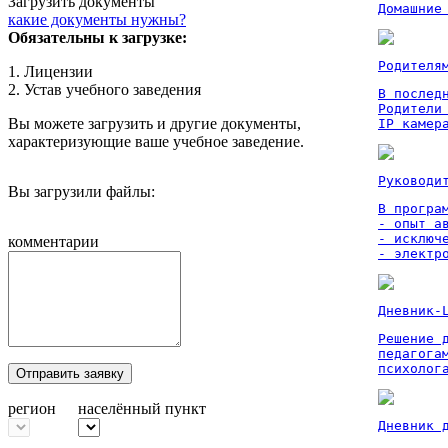
Загрузить документы
Домашние
какие документы нужны?
Обязательны к загрузке:
Родителя
1. Лицензии
2. Устав учебного заведения
В послед
Родители
Вы можете загрузить и другие документы,
IP камер
характеризующие ваше учебное заведение.
Руководи
Вы загрузили файлы:
В програм
- опыт а
- исключ
комментарии
- электр
Дневник-
Решение 
педагога
психолог
Отправить заявку
регион
населённый пункт
Дневник 