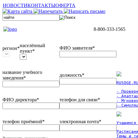
НОВОСТИ
КОНТАКТЫ
ОФЕРТА
8-800-333-1565
населённый
ФИО заявителя*
регион*
пункт*
название учебного
должность*
заведения*
RUSOGE.R
- Проверк
- Адаптац
ФИО директора*
телефон для связи*
- Мгновен
- Симуля
телефон приёмной*
электронная почта*
Учащимся
Расписан
Темы и ти