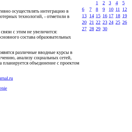
1
2
3
4
5
6
7
8
9
10
11
12
тивно осуществлять интеграцию в
13
14
15
16
17
18
19
ютерных технологий, - отметили в
20
21
22
23
24
25
26
27
28
29
30
вязи с этим не увеличится:
основного состава образовательных
появятся различные вводные курсы в
учению, анализу социальных сетей,
а планируется объединение с проектом
enie