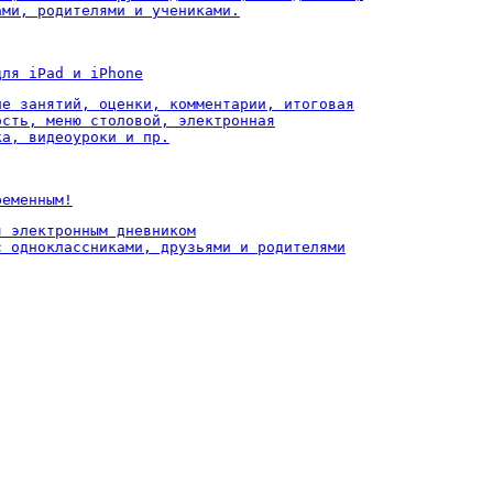
ами, родителями и учениками.
для iPad и iPhone
ие занятий, оценки, комментарии, итоговая

ость, меню столовой, электронная

ка, видеоуроки и пр.
ременным!
 электронным дневником

с одноклассниками, друзьями и родителями