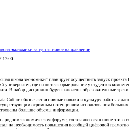
кола экономики запустит новое направление
7 17:00
шая школа экономики" планирует осуществить запуск проекта Da
й университет, где начнется формирование у студентов компете
иата. В набор дисциплин будут включены образовательные треки
ta Culture обозначает основные навыки и культуру работы с да
с существующим огромным потенциалом использования больших
йствованы большие объемы информации.
народном экономическом форуме, состоявшегося в июне этого г
азал на необходимость повышения всеобщей цифровой грамотнос