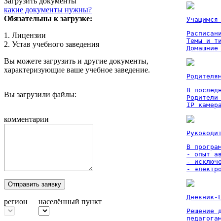
Загрузить документы
какие документы нужны?
Обязательны к загрузке:
Учащимся
Расписан
1. Лицензии
Темы и ти
2. Устав учебного заведения
Домашние
Вы можете загрузить и другие документы,
характеризующие ваше учебное заведение.
Родителя
В послед
Вы загрузили файлы:
Родители
IP камер
комментарии
Руководи
В програм
- опыт а
- исключ
- электр
Отправить заявку
Дневник-
регион
населённый пункт
Решение 
педагога