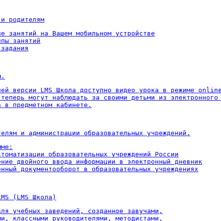
 и родителям
ие занятий на Вашем мобильном устройстве

пы занятий

 задания
м.
ней версии LMS Школа доступно видео урока в режиме online
 теперь могут наблюдать за своими детьми из электронного 
а в предметном кабинете.
телям и администрации образовательных учреждений.
ме:

втоматизации образовательных учреждений России

ение двойного ввода информации в электронный дневник

онный документооборот в образовательных учреждениях
LMS (LMS Школа)
для учебных заведений, созданное завучами,

ми, классными руководителями, методистами,
