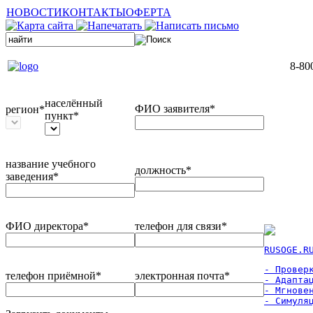
НОВОСТИ
КОНТАКТЫ
ОФЕРТА
8-80
населённый
ФИО заявителя*
регион*
пункт*
название учебного
должность*
заведения*
ФИО директора*
телефон для связи*
RUSOGE.R
- Проверк
телефон приёмной*
электронная почта*
- Адаптац
- Мгновен
- Симуля