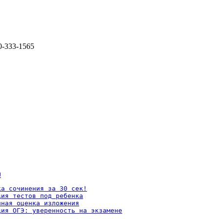
0-333-1565
U
а сочинения за 30 сек!

ия тестов под ребенка

ная оценка изложения

ция ОГЭ: уверенность на экзамене