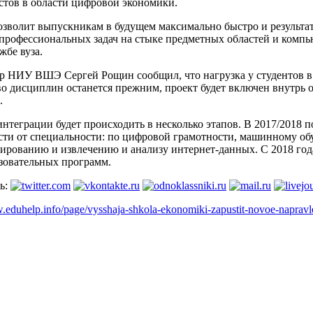
стов в области цифровой экономики.
озволит выпускникам в будущем максимально быстро и результа
профессиональных задач на стыке предметных областей и компь
жбе вуза.
р НИУ ВШЭ Сергей Рощин сообщил, что нагрузка у студентов в с
во дисциплин останется прежним, проект будет включен внутрь 
.
нтеграции будет происходить в несколько этапов. В 2017/2018 
сти от специальности: по цифровой грамотности, машинному об
ированию и извлечению и анализу интернет-данных. С 2018 год
азовательных программ.
ь:
.eduhelp.info/page/vysshaja-shkola-ekonomiki-zapustit-novoe-napravl