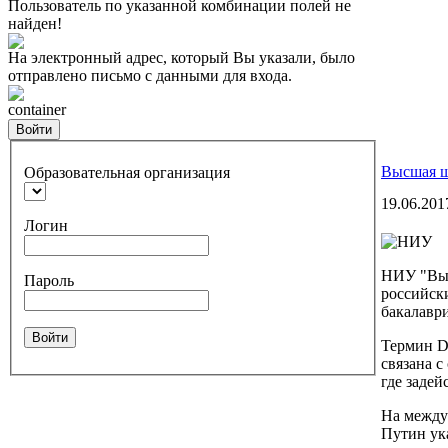
Пользователь по указанной комбинации полей не
найден!
На электронный адрес, который Вы указали, было
отправлено письмо с данными для входа.
container
Войти
Высшая ш
Образовательная организация
19.06.201
Логин
НИУ "Выс
Пароль
российски
бакалавр
Войти
Термин Da
связана 
где заде
На между
Путин ук