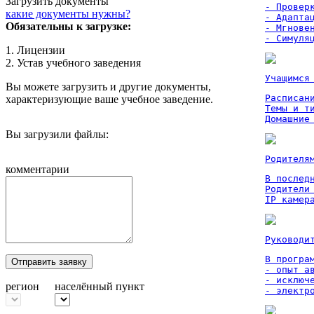
Загрузить документы
- Проверк
какие документы нужны?
- Адаптац
Обязательны к загрузке:
- Мгновен
- Симуля
1. Лицензии
2. Устав учебного заведения
Учащимся
Вы можете загрузить и другие документы,
Расписан
характеризующие ваше учебное заведение.
Темы и ти
Домашние
Вы загрузили файлы:
Родителя
комментарии
В послед
Родители
IP камер
Руководи
В програм
Отправить заявку
- опыт а
- исключ
регион
населённый пункт
- электр