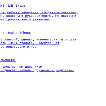
LMS (LMS Школа)
для учебных заведений, созданное завучами,

ми, классными руководителями, методистами,

ами, родителями и учениками.
для iPad и iPhone
ие занятий, оценки, комментарии, итоговая

ость, меню столовой, электронная

ка, видеоуроки и пр.
ременным!
 электронным дневником

с одноклассниками, друзьями и родителями