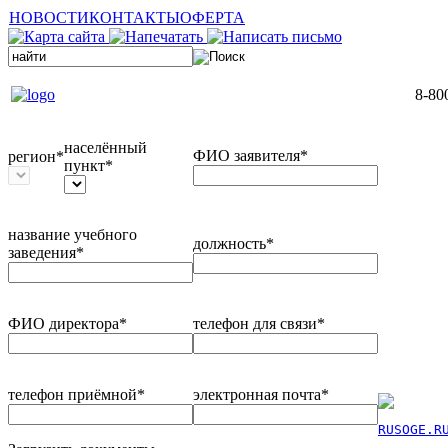
НОВОСТИ
КОНТАКТЫ
ОФЕРТА
8-80
населённый
ФИО заявителя*
регион*
пункт*
название учебного
должность*
заведения*
ФИО директора*
телефон для связи*
телефон приёмной*
электронная почта*
RUSOGE.R