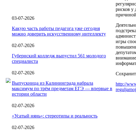
регулярн
рисков у 
причиной
03-07-2026
Деятельн
Какую часть работы педагога уже сегодня
подстрек
можно доверить искусственному интеллекту
админист
игры спо
02-07-2026
повышени
депутато
Губернский колледж выпустил 561 молодого
внимание
специалиста
информат
02-07-2026
Сохранит
Выпускница из Калининграда набрала
http://www
максимум по трём предметам ЕГЭ — впервые в
reguljarno
истории области
02-07-2026
«Усатый нянь»: стереотипы и реальность
02-07-2026