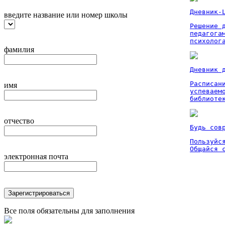
Дневник-
введите название или номер школы
Решение 
педагога
психолог
фамилия
Дневник 
Расписан
имя
успеваем
библиоте
отчество
Будь сов
Пользуйся
Общайся 
электронная почта
Зарегистрироваться
Все поля обязательны для заполнения