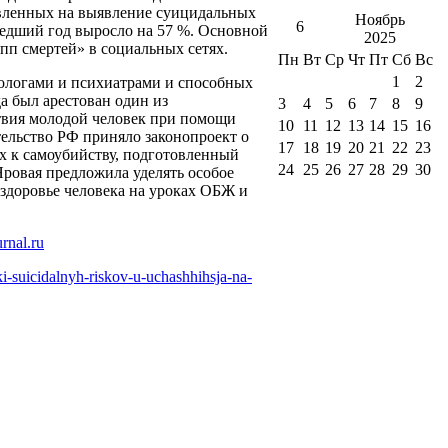
авленных на выявление суицидальных
Ноябрь
6
ошедший год выросло на 57 %. Основной
2025
пп смертей» в социальных сетях.
Пн
Вт
Ср
Чт
Пт
Сб
Вс
1
2
хологами и психиатрами и способных
а был арестован один из
3
4
5
6
7
8
9
твия молодой человек при помощи
10
11
12
13
14
15
16
ельство РФ приняло законопроект о
17
18
19
20
21
22
23
х к самоубийству, подготовленный
24
25
26
27
28
29
30
ровая предложила уделять особое
здоровье человека на уроках ОБЖ и
ki-suicidalnyh-riskov-u-uchashhihsja-na-