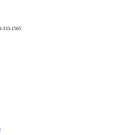
0-333-1565
U