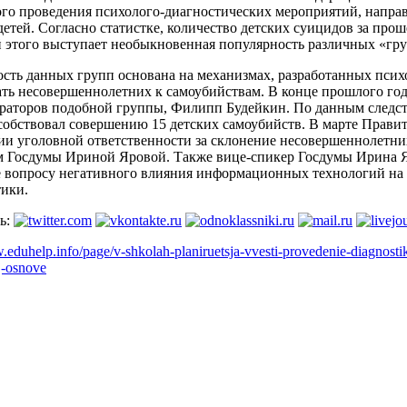
ого проведения психолого-диагностических мероприятий, напр
детей. Согласно статистке, количество детских суицидов за пр
 этого выступает необыкновенная популярность различных «гру
ость данных групп основана на механизмах, разработанных пси
ать несовершеннолетних к самоубийствам. В конце прошлого год
раторов подобной группы, Филипп Будейкин. По данным следс
собствовал совершению 15 детских самоубийств. В марте Правит
и уголовной ответственности за склонение несовершеннолетни
м Госдумы Ириной Яровой. Также вице-спикер Госдумы Ирина Я
 вопросу негативного влияния информационных технологий на 
ики.
ь:
.eduhelp.info/page/v-shkolah-planiruetsja-vvesti-provedenie-diagnosti
j-osnove