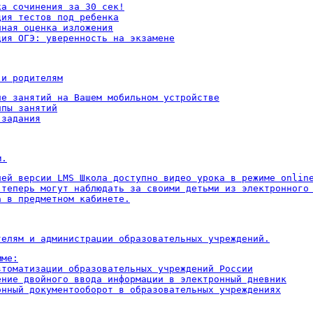
а сочинения за 30 сек!

ия тестов под ребенка

ная оценка изложения

ция ОГЭ: уверенность на экзамене
 и родителям
ие занятий на Вашем мобильном устройстве

пы занятий

 задания
м.
ней версии LMS Школа доступно видео урока в режиме online
 теперь могут наблюдать за своими детьми из электронного 
а в предметном кабинете.
телям и администрации образовательных учреждений.
ме:

втоматизации образовательных учреждений России

ение двойного ввода информации в электронный дневник

онный документооборот в образовательных учреждениях