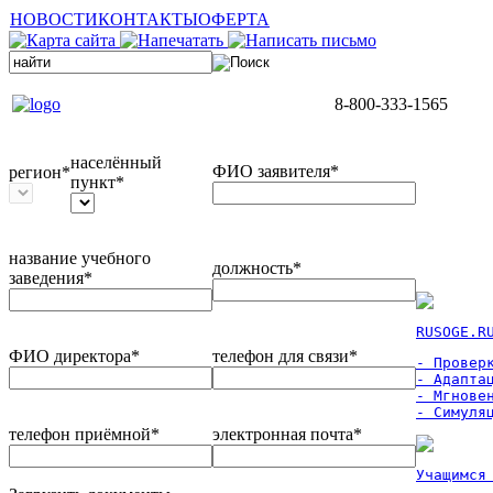
НОВОСТИ
КОНТАКТЫ
ОФЕРТА
8-800-333-1565
населённый
ФИО заявителя*
регион*
пункт*
название учебного
должность*
заведения*
RUSOGE.R
ФИО директора*
телефон для связи*
- Проверк
- Адаптац
- Мгновен
- Симуля
телефон приёмной*
электронная почта*
Учащимся