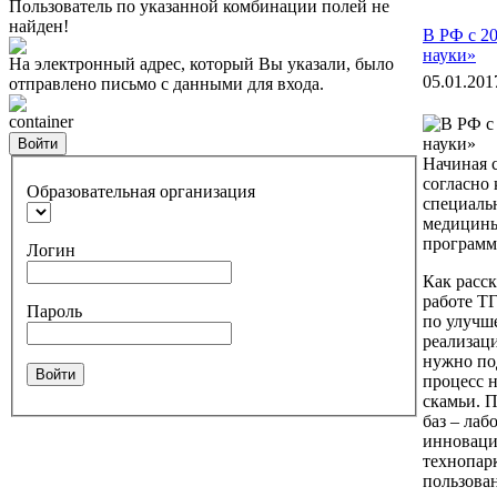
Пользователь по указанной комбинации полей не
найден!
В РФ с 20
науки»
На электронный адрес, который Вы указали, было
05.01.201
отправлено письмо с данными для входа.
container
Войти
Начиная с
согласно 
Образовательная организация
специаль
медицины
программ
Логин
Как расск
работе Т
Пароль
по улучше
реализац
нужно под
Войти
процесс 
скамьи. 
баз – лаб
инноваци
технопарк
пользова