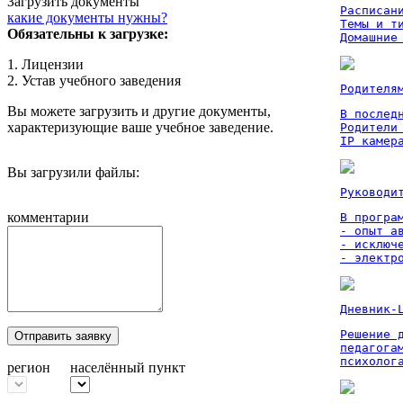
Загрузить документы
Расписан
какие документы нужны?
Темы и ти
Обязательны к загрузке:
Домашние
1. Лицензии
2. Устав учебного заведения
Родителя
Вы можете загрузить и другие документы,
В послед
характеризующие ваше учебное заведение.
Родители
IP камер
Вы загрузили файлы:
Руководи
комментарии
В програм
- опыт а
- исключ
- электр
Дневник-
Решение 
Отправить заявку
педагога
психолог
регион
населённый пункт