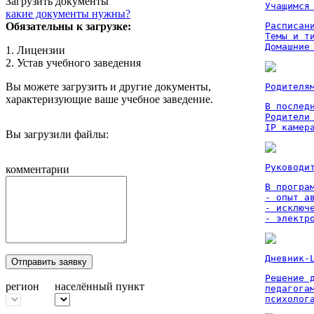
Загрузить документы
Учащимся
какие документы нужны?
Обязательны к загрузке:
Расписан
Темы и ти
Домашние
1. Лицензии
2. Устав учебного заведения
Вы можете загрузить и другие документы,
Родителя
характеризующие ваше учебное заведение.
В послед
Родители
IP камер
Вы загрузили файлы:
Руководи
комментарии
В програм
- опыт а
- исключ
- электр
Дневник-
Отправить заявку
Решение 
регион
населённый пункт
педагога
психолог