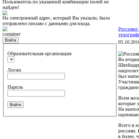
Пользователь по указанной комбинации полей не
найден!
На электронный адрес, который Вы указали, было
отправлено письмо с данными для входа.
Россияне
container
этнограф
Войти
05.10.201
Образовательная организация
Во вторни
Швейцари
Логин
нацполит
был напи
Участник
Пароль
граждани
Всем жел
которые 
Войти
На выпол
оценивани
Всего в н
россиян.
в более, 