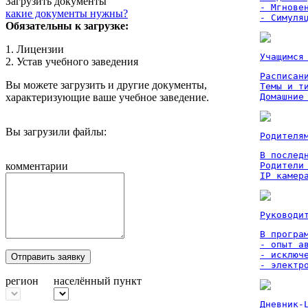
Загрузить документы
- Мгновен
какие документы нужны?
- Симуля
Обязательны к загрузке:
1. Лицензии
Учащимся
2. Устав учебного заведения
Расписан
Вы можете загрузить и другие документы,
Темы и ти
характеризующие ваше учебное заведение.
Домашние
Вы загрузили файлы:
Родителя
В послед
комментарии
Родители
IP камер
Руководи
В програм
- опыт а
- исключ
Отправить заявку
- электр
регион
населённый пункт
Дневник-