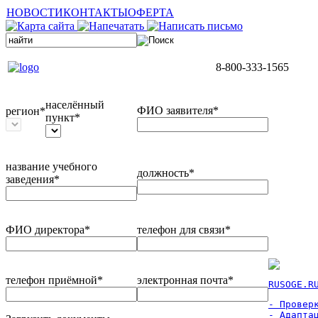
НОВОСТИ
КОНТАКТЫ
ОФЕРТА
8-800-333-1565
населённый
ФИО заявителя*
регион*
пункт*
название учебного
должность*
заведения*
ФИО директора*
телефон для связи*
телефон приёмной*
электронная почта*
RUSOGE.R
- Проверк
- Адаптац