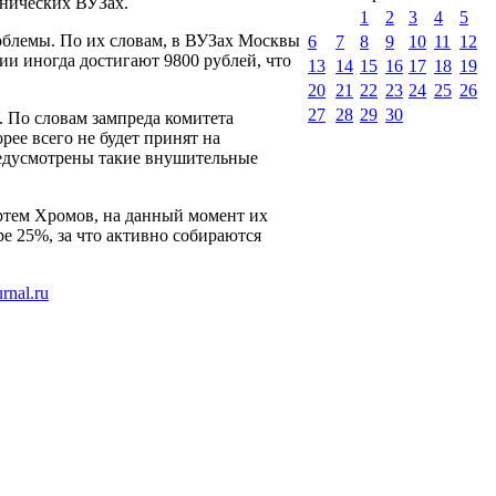
хнических ВУЗах.
1
2
3
4
5
облемы. По их словам, в ВУЗах Москвы
6
7
8
9
10
11
12
ии иногда достигают 9800 рублей, что
13
14
15
16
17
18
19
20
21
22
23
24
25
26
27
28
29
30
. По словам зампреда комитета
ее всего не будет принят на
редусмотрены такие внушительные
ртем Хромов, на данный момент их
ре 25%, за что активно собираются