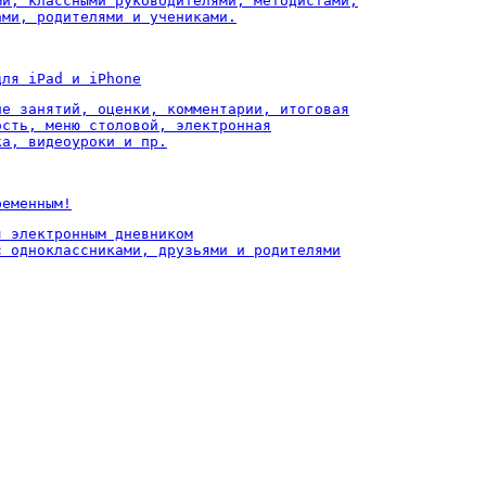
ми, классными руководителями, методистами,

ами, родителями и учениками.
для iPad и iPhone
ие занятий, оценки, комментарии, итоговая

ость, меню столовой, электронная

ка, видеоуроки и пр.
ременным!
 электронным дневником

с одноклассниками, друзьями и родителями