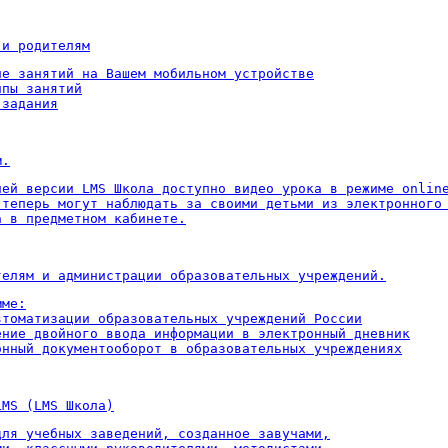
 и родителям
ие занятий на Вашем мобильном устройстве

пы занятий

 задания
м.
ней версии LMS Школа доступно видео урока в режиме online
 теперь могут наблюдать за своими детьми из электронного 
а в предметном кабинете.
телям и администрации образовательных учреждений.
ме:

втоматизации образовательных учреждений России

ение двойного ввода информации в электронный дневник

онный документооборот в образовательных учреждениях
LMS (LMS Школа)
для учебных заведений, созданное завучами,
