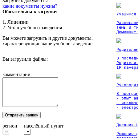
Загрузить документы
какие документы нужны?
Обязательны к загрузке:
Учащимся
1. Лицензии
Расписан
2. Устав учебного заведения
Темы и ти
Домашние
Вы можете загрузить и другие документы,
характеризующие ваше учебное заведение.
Родителя
В послед
Вы загрузили файлы:
Родители
IP камер
комментарии
Руководи
В програм
- опыт а
- исключ
- электр
Отправить заявку
Дневник-
регион
населённый пункт
Решение 