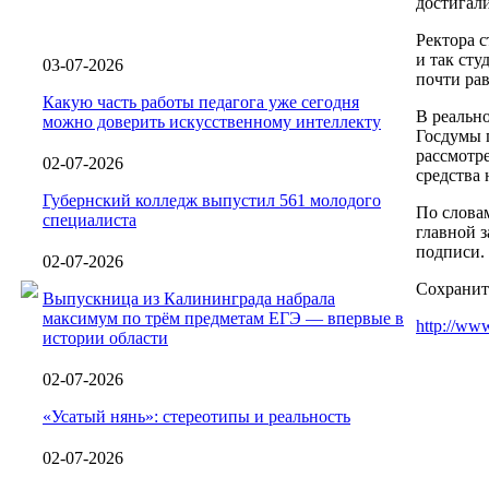
достигали
Ректора 
и так сту
03-07-2026
почти ра
Какую часть работы педагога уже сегодня
В реально
можно доверить искусственному интеллекту
Госдумы 
рассмотр
02-07-2026
средства 
Губернский колледж выпустил 561 молодого
По слова
специалиста
главной з
подписи.
02-07-2026
Сохранит
Выпускница из Калининграда набрала
максимум по трём предметам ЕГЭ — впервые в
http://www
истории области
02-07-2026
«Усатый нянь»: стереотипы и реальность
02-07-2026