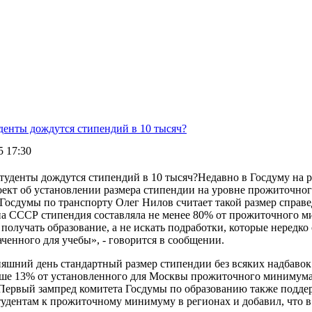
денты дождутся стипендий в 10 тысяч?
5 17:30
Недавно в Госдуму на 
оект об установлении размера стипендии на уровне прожиточно
 Госдумы по транспорту Олег Нилов считает такой размер справ
на СССР стипендия составляла не менее 80% от прожиточного 
получать образование, а не искать подработки, которые нередк
ченного для учебы», - говорится в сообщении.
яшний день стандартный размер стипендии без всяких надбавок с
ьше 13% от установленного для Москвы прожиточного минимума (
Первый зампред комитета Госдумы по образованию также подде
тудентам к прожиточному минимуму в регионах и добавил, что в