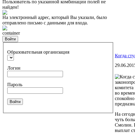
Пользователь по указанной комбинации полей не
найден!
На электронный адрес, который Вы указали, было
отправлено письмо с данными для входа.
container
Войти
Образовательная организация
Когда сту
29.06.201
Логин
законопр
Пароль
комитета
во време
спокойно 
Войти
предназна
На сегодн
чуть бол
Смолин. 
выплат с