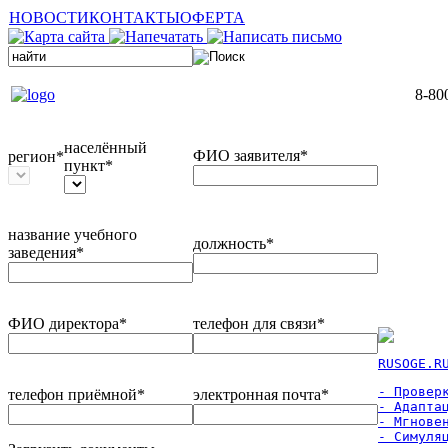
НОВОСТИ
КОНТАКТЫ
ОФЕРТА
8-80
населённый
ФИО заявителя*
регион*
пункт*
название учебного
должность*
заведения*
ФИО директора*
телефон для связи*
RUSOGE.R
- Проверк
телефон приёмной*
электронная почта*
- Адаптац
- Мгновен
- Симуля