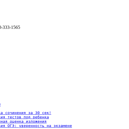
0-333-1565
U
а сочинения за 30 сек!

ия тестов под ребенка

ная оценка изложения

ция ОГЭ: уверенность на экзамене