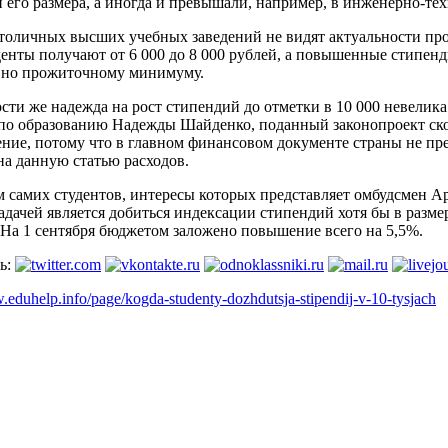
 его размера, а иногда и превышали, например, в инженерно-те
столичных высших учебных заведений не видят актуальности пр
денты получают от 6 000 до 8 000 рублей, а повышенные стипенд
вно прожиточному минимуму.
сти же надежда на рост стипендий до отметки в 10 000 невелика
по образованию Надежды Шайденко, поданный законопроект скор
ение, потому что в главном финансовом документе страны не п
на данную статью расходов.
м самих студентов, интересы которых представляет омбудсмен А
адачей является добиться индексации стипендий хотя бы в разме
 На 1 сентября бюджетом заложено повышение всего на 5,5%.
ь:
.eduhelp.info/page/kogda-studenty-dozhdutsja-stipendij-v-10-tysjach