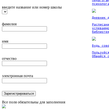
педагога
психолог
введите название или номер школы
Дневник 
фамилия
Расписан
успеваем
библиоте
имя
Будь сов
Пользуйся
Общайся 
отчество
электронная почта
Зарегистрироваться
Все поля обязательны для заполнения