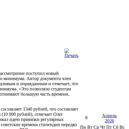
рассмотрение поступил новый
го минимума. Автор документа член
едливым и оправданным и отмечает, что
минимума.
«Это позволяло студентам
о отнимают большую часть времени,
оставляет 1340 рублей, что составляет
10 000 рублей), отмечает Олег
Апрель
8
ржал идею привязки регулярных
2026
 советские времена стипендии нередко
Пн
Вт
Ср
Чт
Пт
Сб
Вс