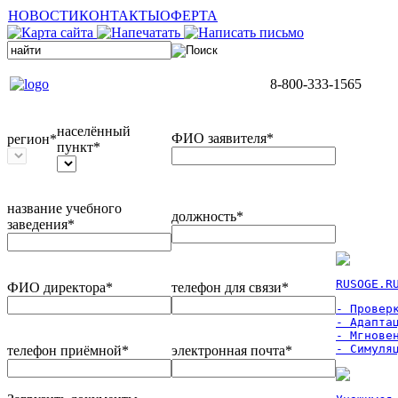
НОВОСТИ
КОНТАКТЫ
ОФЕРТА
8-800-333-1565
населённый
ФИО заявителя*
регион*
пункт*
название учебного
должность*
заведения*
RUSOGE.R
ФИО директора*
телефон для связи*
- Проверк
- Адаптац
- Мгновен
- Симуля
телефон приёмной*
электронная почта*