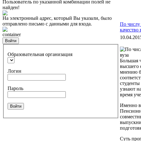
Пользователь по указанной комбинации полей не
найден!
На электронный адрес, который Вы указали, было
отправлено письмо с данными для входа.
По числу
качество 
container
10.04.201
Войти
Образовательная организация
Большая 
высшего 
Логин
мнению б
соответс
студенты 
Пароль
узнают н
время уче
Именно в
Войти
Пенсионн
совместн
выпускни
подготов
Суть прог