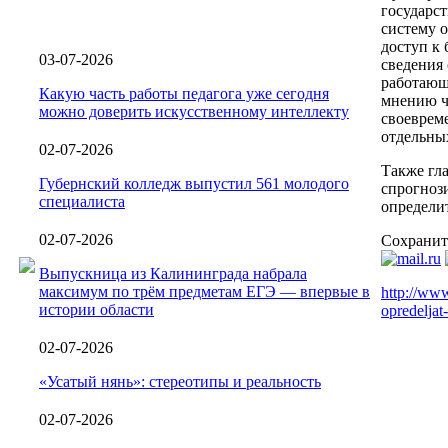
государс
систему 
доступ к 
03-07-2026
сведения 
работающ
Какую часть работы педагога уже сегодня
мнению ч
можно доверить искусственному интеллекту
своевреме
отдельных
02-07-2026
Также гл
Губернский колледж выпустил 561 молодого
спрогнози
специалиста
определи
02-07-2026
Сохранит
Выпускница из Калининграда набрала
максимум по трём предметам ЕГЭ — впервые в
http://www
истории области
opredeljat
02-07-2026
«Усатый нянь»: стереотипы и реальность
02-07-2026