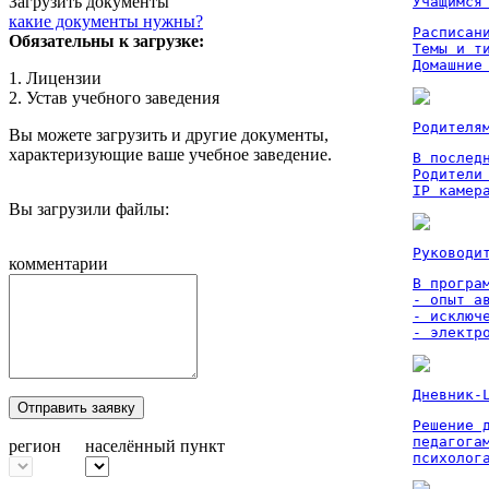
Загрузить документы
Учащимся
какие документы нужны?
Расписан
Обязательны к загрузке:
Темы и ти
Домашние
1. Лицензии
2. Устав учебного заведения
Родителя
Вы можете загрузить и другие документы,
характеризующие ваше учебное заведение.
В послед
Родители
IP камер
Вы загрузили файлы:
Руководи
комментарии
В програм
- опыт а
- исключ
- электр
Дневник-
Отправить заявку
Решение 
педагога
регион
населённый пункт
психолог