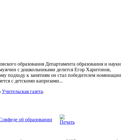
вского образования Департамента образования и науки
мужчин с дошкольниками делится Егор Харитонов,
ому подходу к занятиям он стал победителем номинации
ется с детскими капризами...
а
Учительская газета
.
 Совфеде об образовании