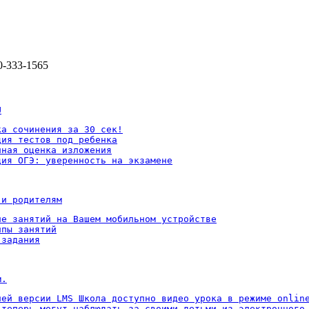
0-333-1565
U
а сочинения за 30 сек!

ия тестов под ребенка

ная оценка изложения

ция ОГЭ: уверенность на экзамене
 и родителям
ие занятий на Вашем мобильном устройстве

пы занятий

 задания
м.
ней версии LMS Школа доступно видео урока в режиме online
 теперь могут наблюдать за своими детьми из электронного 