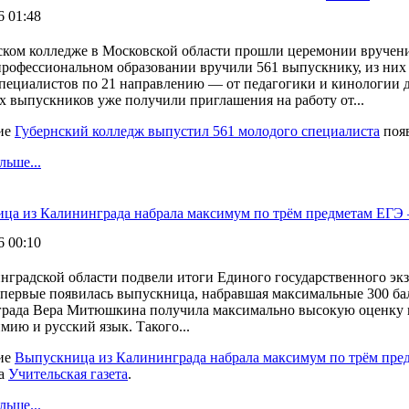
6 01:48
ском колледже в Московской области прошли церемонии вручен
профессиональном образовании вручили 561 выпускнику, из них 
специалистов по 21 направлению — от педагогики и кинологии 
 выпускников уже получили приглашения на работу от...
ие
Губернский колледж выпустил 561 молодого специалиста
появ
льше...
ца из Калининграда набрала максимум по трём предметам ЕГЭ 
6 00:10
нградской области подвели итоги Единого государственного экз
впервые появилась выпускница, набравшая максимальные 300 ба
рада Вера Митюшкина получила максимально высокую оценку на 
мию и русский язык. Такого...
ие
Выпускница из Калининграда набрала максимум по трём пре
на
Учительская газета
.
льше...