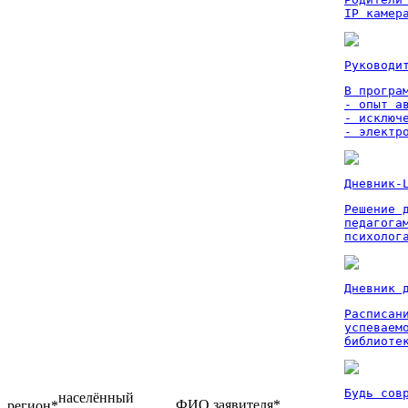
IP камер
Руководи
В програм
- опыт а
- исключ
- электр
Дневник-
Решение 
педагога
психолог
Дневник 
Расписан
успеваем
библиоте
Будь сов
населённый
ФИО заявителя*
регион*