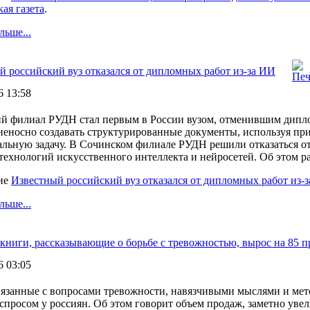
ая газета
.
льше...
й российский вуз отказался от дипломных работ из-за ИИ
6 13:58
й филиал РУДН стал первым в России вузом, отменившим дипло
еносно создавать структурированные документы, используя при
альную задачу. В Сочинском филиале РУДН решили отказаться от
технологий искусственного интеллекта и нейросетей. Об этом ра
ие
Известный российский вуз отказался от дипломных работ из-
льше...
 книги, рассказывающие о борьбе с тревожностью, вырос на 85 
6 03:05
вязанные с вопросами тревожности, навязчивыми мыслями и ме
спросом у россиян. Об этом говорит объем продаж, заметно ув