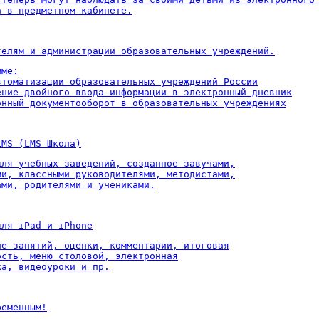
а в предметном кабинете.
телям и администрации образовательных учреждений.
ме:

втоматизации образовательных учреждений России

ение двойного ввода информации в электронный дневник

онный документооборот в образовательных учреждениях
LMS (LMS Школа)
для учебных заведений, созданное завучами,

ми, классными руководителями, методистами,

ами, родителями и учениками.
для iPad и iPhone
ие занятий, оценки, комментарии, итоговая

ость, меню столовой, электронная

ка, видеоуроки и пр.
ременным!