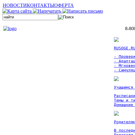
НОВОСТИ
КОНТАКТЫ
ОФЕРТА
8-80
RUSOGE.R
- Проверк
- Адаптац
- Мгновен
- Симуля
Учащимся
Расписан
Темы и ти
Домашние
Родителя
В послед
Родители