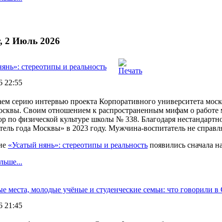
, 2 Июль 2026
янь»: стереотипы и реальность
6 22:55
ем серию интервью проекта Корпоративного университета моско
осквы. Своим отношением к распространенным мифам о работе 
ор по физической культуре школы № 338. Благодаря нестандартн
ель года Москвы» в 2023 году. Мужчина-воспитатель не справля
ие
«Усатый нянь»: стереотипы и реальность
появились сначала н
льше...
е места, молодые учёные и студенческие семьи: что говорили в
6 21:45