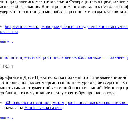
нии профильного комитета Совета Федерации был представлен еж
ысшего образования. В центре внимания оказались не только ци
удержать талантливую молодёжь в регионах и создать условия д
ие
Бюджетные места, молодые учёные и студенческие семьи: что
ая газета
.
льше...
ов по пяти предметам, рост числа высокобалльников — главные
6 19:24
-брифинге в Доме Правительства подвели итоги экзаменационной
ГЭ прошёл на высоком организационном уровне, без серьёзных н
льность как инструмент объективной оценки знаний. Министр п
сообщил, что вступившие в силу с сентября прошлого года...
ие
500 баллов по пяти предметам, рост числа высокобалльников
ь сначала на
Учительская газета
.
льше...