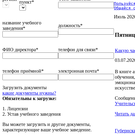
пункт*
Пользуйся
Общайся 
Июль 202
название учебного
должность*
заведения*
Пятниц
ФИО директора*
телефон для связи*
Какую ча
03.07.202
телефон приёмной*
электронная почта*
В книге 
обучения
эмоциона
Загрузить документы
искусств
какие документы нужны?
Сообщен
Обязательны к загрузке:
Учительск
1. Лицензии
Читать да
2. Устав учебного заведения
Вы можете загрузить и другие документы,
характеризующие ваше учебное заведение.
Губернск