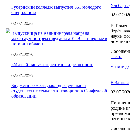
Учёба, на
Губернский колледж выпустил 561 молодого
специалиста
02.07.202
02-07-2026
В Тюменс
берёт нач
Выпускница из Калининграда набрала
науке, об
максимум по трём предметам ЕГЭ — впервые в
номинаци
истории области
Сообщен
02-07-2026
газета
.
«Усатый нянь»: стереотипы и реальность
Читать да
02-07-2026
В Заполя
Бюджетные места, молодые учёные и
студенческие семьи: что говорили в Совфеде об
02.07.202
образовании
По мнени
родине и
предложи
регионе в
Сообщен