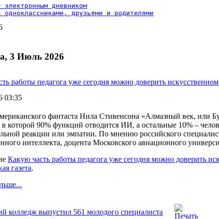
 электронным дневником

с одноклассниками, друзьями и родителями
6
а, 3 Июль 2026
сть работы педагога уже сегодня можно доверить искусственном
6 03:35
американского фантаста Нила Стивенсона «Алмазный век, или Бу
, в которой 90% функций отводится ИИ, а остальные 10% – челов
льной реакции или эмпатии. По мнению российского специалис
енного интеллекта, доцента Московского авиационного универси
ие
Какую часть работы педагога уже сегодня можно доверить ис
ая газета
.
льше...
ий колледж выпустил 561 молодого специалиста