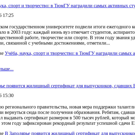
ука, спорт и творчество: в ТюмГУ наградили самых активных ст
6 17:25
ком государственном университете подвели итоги ежегодного к
ало в 2003 году: каждый июнь вуз отмечает студентов, аспирант
щественной работе, творчестве или спорте. В этом году звания 
и, связанной с учебными достижениями, отметили...
ие
Учёба, наука, спорт и творчество: в ТюмГУ наградили самых 
льше...
рье появится жилищный сертификат для выпускников, сдавших 
6 15:30
ю регионального правительства, новая мера поддержки талантл
ли вернуться сюда после получения образования. Ребятам, сдав
л выдавать сертификат размером в 500 тысяч рублей, который 
 этом году зафиксирован рекордный результат успешной сдачи ЕГ
ие
В Заполярье появится жилищный сертификат для выпускников