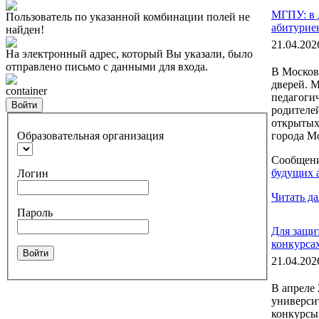
МГПУ: в 
Пользователь по указанной комбинации полей не
абитурие
найден!
21.04.202
На электронный адрес, который Вы указали, было
отправлено письмо с данными для входа.
В Москов
дверей. 
container
педагогич
Войти
родителе
открытых
Образовательная организация
города М
Сообщен
будущих 
Логин
Читать да
Пароль
Для защи
конкурсах
Войти
21.04.202
В апреле
универси
конкурсы