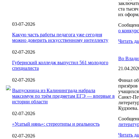
заключат
ста тыся
их оформл
03-07-2026
Сообщен
о конкурс
Какую часть работы педагога уже сегодня
можно доверить искусственному интеллекту
Читать да
02-07-2026
Во Влади
Губернский колледж выпустил 561 молодого
специалиста
21.04.202
02-07-2026
Финал об
призёров
Выпускница из Калининграда набрала
учащихся
максимум по трём предметам ЕГЭ — впервые в
Санкт-Пе
истории области
литерату
Кудзоева.
02-07-2026
Сообщен
«Усатый нянь»: стереотипы и реальность
литерату
Читать да
02-07-2026