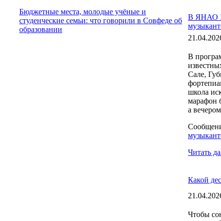
Бюджетные места, молодые учёные и
В ЯНАО I
студенческие семьи: что говорили в Совфеде об
музыкант
образовании
21.04.202
В програ
известны
Сале, Гу
фортепиа
школа ис
марафон 
а вечером
Сообщен
музыкант
Читать да
Какой дес
21.04.202
Чтобы со