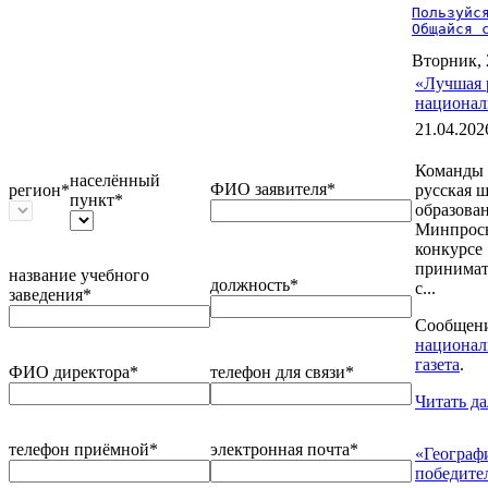
Пользуйся
Общайся 
Вторник, 
«Лучшая 
национал
21.04.202
Команды 
населённый
ФИО заявителя*
регион*
русская ш
пункт*
образова
Минпросв
конкурсе 
принимать
название учебного
должность*
с...
заведения*
Сообщен
национал
газета
.
ФИО директора*
телефон для связи*
Читать да
телефон приёмной*
электронная почта*
«Географ
победите