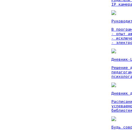
IP камер
Руководи
В програм
- опыт а
- исключ
- электр
Дневник-
Решение 
педагога
психолог
Дневник 
Расписан
успеваем
библиоте
Будь сов