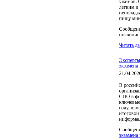
ужинов. О
легким и 
неполадк
пищу мини
Сообщен
появилис
Читать да
Эксперты
экзамена 
21.04.202
В россий
организа
СПО в фо
ключевые
году, из
итоговой
информац
Сообщен
экзамена 