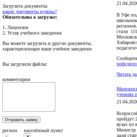
21.04.202
Загрузить документы
какие документы нужны?
В Уфе по
Обязательны к загрузке:
школьник
регионов
1. Лицензии
стали 11
2. Устав учебного заведения
Московско
Хабаровс
Вы можете загрузить и другие документы,
педагогич
характеризующие ваше учебное заведение.
Сообщен
победите
Вы загрузили файлы:
Читать да
комментарии
Минпросв
учениях 
21.04.202
Всеросси
пройдут 2
Отправить заявку
вузах по
Министр 
регион
населённый пункт
дали ста