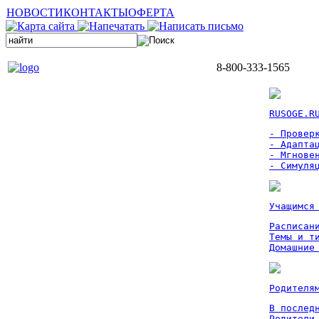
НОВОСТИ
КОНТАКТЫ
ОФЕРТА
8-800-333-1565
RUSOGE.R
- Проверк
- Адаптац
- Мгновен
- Симуля
Учащимся
Расписан
Темы и ти
Домашние
Родителя
В послед
Родители