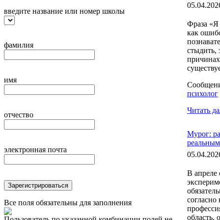
05.04.202
введите название или номер школы
Фраза «Я 
как ошиб
познавате
фамилия
стыдить, 
причинах 
существует
имя
Сообщен
психолог
Читать да
отчество
Мурог: р
реальным
электронная почта
05.04.202
В апреле 
экспериме
Зарегистрироваться
обязатель
согласно
Все поля обязательны для заполнения
професси
область, о
Пользователь по указанной комбинации полей не