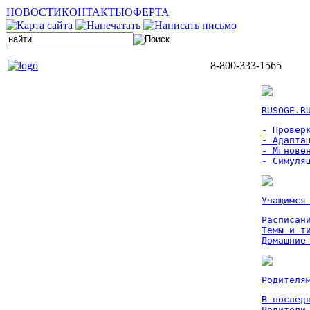
НОВОСТИ
КОНТАКТЫ
ОФЕРТА
8-800-333-1565
RUSOGE.R
- Проверк
- Адаптац
- Мгновен
- Симуля
Учащимся
Расписан
Темы и ти
Домашние
Родителя
В послед
Родители