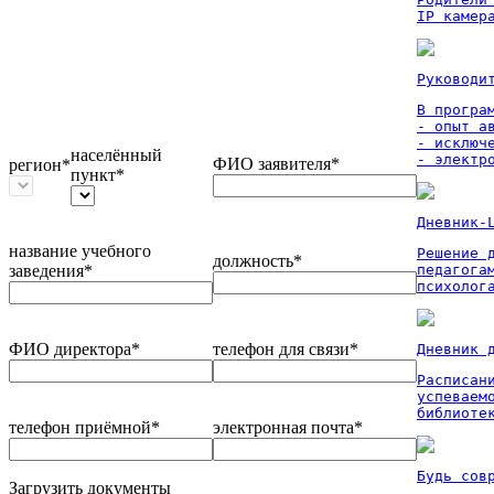
IP камер
Руководи
В програм
- опыт а
- исключ
населённый
- электр
ФИО заявителя*
регион*
пункт*
Дневник-
название учебного
Решение 
должность*
заведения*
педагога
психолог
ФИО директора*
телефон для связи*
Дневник 
Расписан
успеваем
библиоте
телефон приёмной*
электронная почта*
Будь сов
Загрузить документы