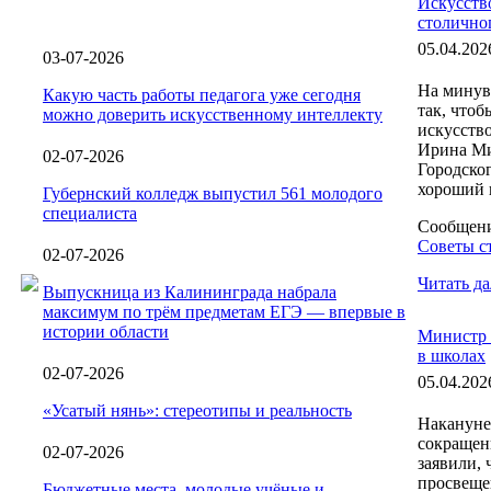
Искусство
столично
05.04.202
03-07-2026
На минув
Какую часть работы педагога уже сегодня
так, чтоб
можно доверить искусственному интеллекту
искусство
Ирина Ми
02-07-2026
Городско
хороший ю
Губернский колледж выпустил 561 молодого
специалиста
Сообщен
Советы с
02-07-2026
Читать да
Выпускница из Калининграда набрала
максимум по трём предметам ЕГЭ — впервые в
истории области
Министр 
в школах
02-07-2026
05.04.202
«Усатый нянь»: стереотипы и реальность
Накануне
сокращен
02-07-2026
заявили,
просвеще
Бюджетные места, молодые учёные и